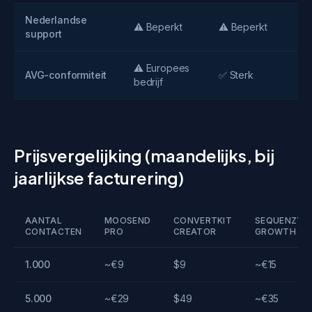
Nederlandse
✅ 
⚠️ Beperkt
⚠️ Beperkt
support
Ne
⚠️ Europees
✅
AVG-conformiteit
✅ Sterk
bedrijf
pr
Prijsvergelijking (maandelijks, bij
jaarlijkse facturering)
AANTAL
MOOSEND
CONVERTKIT
SEQUENZY
CONTACTEN
PRO
CREATOR
GROWTH
1.000
~€9
$9
~€15
5.000
~€29
$49
~€35