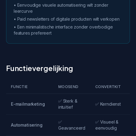
• Eenvoudige visuele automatisering wilt zonder
leercurve
• Paid newsletters of digitale producten wilt verkopen
• Een minimalistische interface zonder overbodige
features prefereert
Functievergelijking
FUNCTIE
MOOSEND
CONVERTKIT
S
✅ Sterk &
✅ 
E-mailmarketing
✅ Kerndienst
intuïtief
sn
✅
✅ Visueel &
✅
Automatisering
Geavanceerd
eenvoudig
G