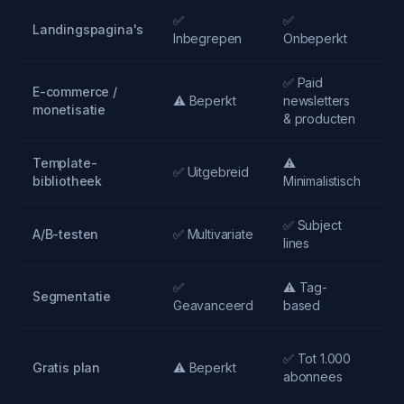
✅
✅
✅
Landingspagina's
Inbegrepen
Onbeperkt
Be
✅ Paid
E-commerce /
⚠️ Beperkt
newsletters
⚠️
monetisatie
& producten
Template-
⚠️
✅ Uitgebreid
✅
bibliotheek
Minimalistisch
✅ Subject
A/B-testen
✅ Multivariate
✅ 
lines
✅
⚠️ Tag-
✅
Segmentatie
Geavanceerd
based
G
✅
✅ Tot 1.000
Gratis plan
⚠️ Beperkt
Pr
abonnees
be