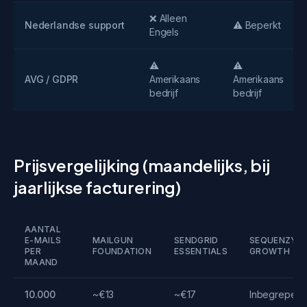
❌ Alleen
Nederlandse support
⚠️ Beperkt
Engels
⚠️
⚠️
AVG / GDPR
Amerikaans
Amerikaans
bedrijf
bedrijf
Prijsvergelijking (maandelijks, bij
jaarlijkse facturering)
AANTAL
E-MAILS
MAILGUN
SENDGRID
SEQUENZY
PER
FOUNDATION
ESSENTIALS
GROWTH
MAAND
10.000
~€13
~€17
Inbegrepen