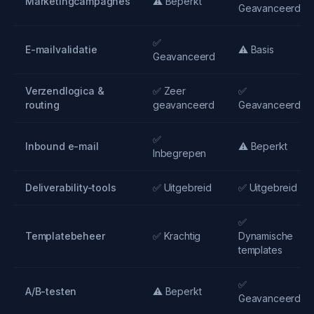
Marketingcampagnes
⚠️ Beperkt
Geavanceerd
✅
E-mailvalidatie
⚠️ Basis
Geavanceerd
Verzendlogica &
✅ Zeer
✅
routing
geavanceerd
Geavanceerd
✅
Inbound e-mail
⚠️ Beperkt
Inbegrepen
Deliverability-tools
✅ Uitgebreid
✅ Uitgebreid
✅
Templatebeheer
✅ Krachtig
Dynamische
templates
✅
A/B-testen
⚠️ Beperkt
Geavanceerd