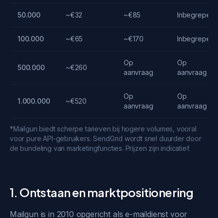
50.000
~€32
~€85
Inbegrepen
100.000
~€65
~€170
Inbegrepen
Op
Op
500.000
~€260
aanvraag
aanvraag
Op
Op
1.000.000
~€520
aanvraag
aanvraag
*Mailgun biedt scherpe tarieven bij hogere volumes, vooral
voor pure API-gebruikers. SendGrid wordt snel duurder door
de bundeling van marketingfuncties. Prijzen zijn indicatief.
1. Ontstaan en marktpositionering
Mailgun is in 2010 opgericht als e-maildienst voor