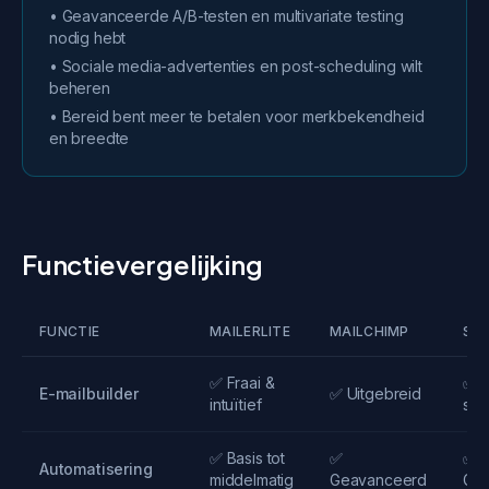
• Geavanceerde A/B-testen en multivariate testing
nodig hebt
• Sociale media-advertenties en post-scheduling wilt
beheren
• Bereid bent meer te betalen voor merkbekendheid
en breedte
Functievergelijking
FUNCTIE
MAILERLITE
MAILCHIMP
SE
✅ Fraai &
✅ M
E-mailbuilder
✅ Uitgebreid
intuïtief
sne
✅ Basis tot
✅
✅
Automatisering
middelmatig
Geavanceerd
Ge