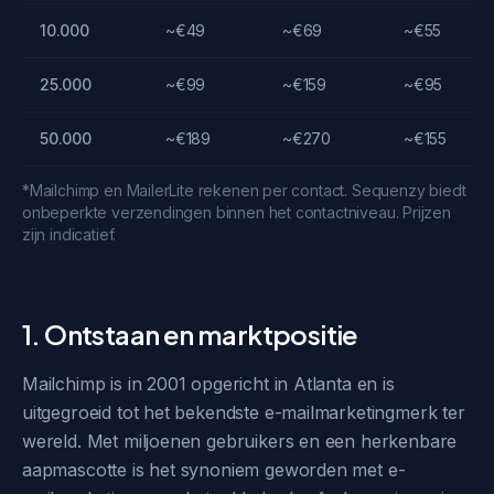
10.000
~€49
~€69
~€55
25.000
~€99
~€159
~€95
50.000
~€189
~€270
~€155
*Mailchimp en MailerLite rekenen per contact. Sequenzy biedt
onbeperkte verzendingen binnen het contactniveau. Prijzen
zijn indicatief.
1. Ontstaan en marktpositie
Mailchimp is in 2001 opgericht in Atlanta en is
uitgegroeid tot het bekendste e-mailmarketingmerk ter
wereld. Met miljoenen gebruikers en een herkenbare
aapmascotte is het synoniem geworden met e-