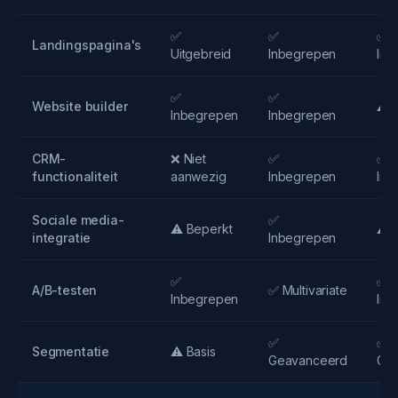
✅
✅
✅
Landingspagina's
Uitgebreid
Inbegrepen
Inb
✅
✅
Website builder
⚠️ 
Inbegrepen
Inbegrepen
CRM-
❌ Niet
✅
✅
functionaliteit
aanwezig
Inbegrepen
Inb
Sociale media-
✅
⚠️ Beperkt
⚠️ 
integratie
Inbegrepen
✅
✅
A/B-testen
✅ Multivariate
Inbegrepen
Inb
✅
✅
Segmentatie
⚠️ Basis
Geavanceerd
Ge