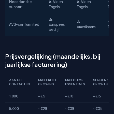
Nederlandse
❌ Alleen
❌ Alleen
✅ V
support
Engels
Engels
Ned
⚠️
⚠️
✅ 
AVG-conformiteit
Europees
Amerikaans
Eur
bedrijf
Prijsvergelijking (maandelijks, bij
jaarlijkse facturering)
AANTAL
MAILERLITE
MAILCHIMP
SEQUENZY
CONTACTEN
GROWING
ESSENTIALS
GROWTH
1.000
~€9
~€10
~€15
5.000
~€29
~€39
~€35