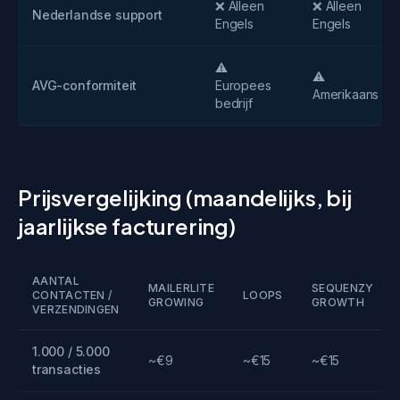
❌ Alleen
❌ Alleen
Nederlandse support
Engels
Engels
⚠️
⚠️
AVG-conformiteit
Europees
Amerikaans
bedrijf
Prijsvergelijking (maandelijks, bij
jaarlijkse facturering)
AANTAL
MAILERLITE
SEQUENZY
CONTACTEN /
LOOPS
GROWING
GROWTH
VERZENDINGEN
1.000 / 5.000
~€9
~€15
~€15
transacties