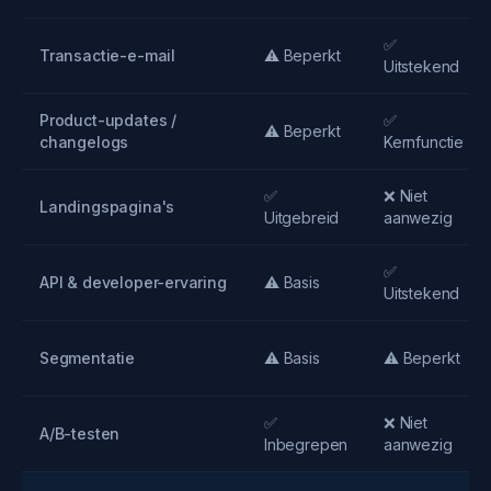
✅
Transactie-e-mail
⚠️ Beperkt
Uitstekend
Product-updates /
✅
⚠️ Beperkt
changelogs
Kernfunctie
✅
❌ Niet
Landingspagina's
Uitgebreid
aanwezig
✅
API & developer-ervaring
⚠️ Basis
Uitstekend
Segmentatie
⚠️ Basis
⚠️ Beperkt
✅
❌ Niet
A/B-testen
Inbegrepen
aanwezig