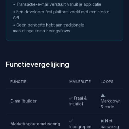
• Transactie-e-mail verstuurt vanuit je applicatie
• Een developer-first platform zoekt met een sterke
API
• Geen behoefte hebt aan traditionele
marketingautomatiseringsflows
Functievergelijking
FUNCTIE
MAILERLITE
LOOPS
⚠️
✅ Fraai &
E-mailbuilder
Markdown
intuïtief
& code
✅
❌ Niet
Marketingautomatisering
Inbegrepen
aanwezig