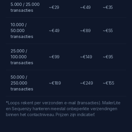
5.000 / 25.000
~€29
~€49
~€35
transacties
10.000 /
50.000
~€49
~€89
~€55
transacties
25.000 /
100.000
~€99
~€149
~€95
transacties
50.000 /
250.000
~€189
~€249
~€155
transacties
*Loops rekent per verzonden e-mail (transacties). MailerLite
en Sequenzy hanteren meestal onbeperkte verzendingen
binnen het contactniveau. Prijzen zijn indicatief.