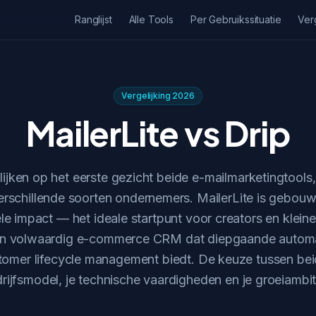
Ranglijst
Alle Tools
Per Gebruikssituatie
Ver
Vergelijking 2026
MailerLite vs Drip
 lijken op het eerste gezicht beide e-mailmarketingtool
rschillende soorten ondernemers. MailerLite is gebouw
e impact — het ideale startpunt voor creators en kleine 
en volwaardig e-commerce CRM dat diepgaande automat
stomer lifecycle management biedt. De keuze tussen bei
rijfsmodel, je technische vaardigheden en je groeiambit