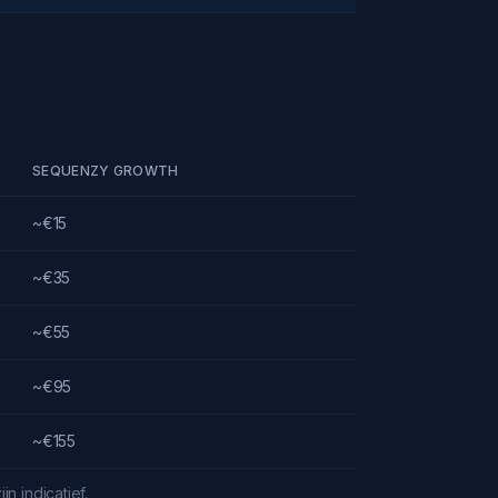
SEQUENZY GROWTH
~€15
~€35
~€55
~€95
~€155
n indicatief.