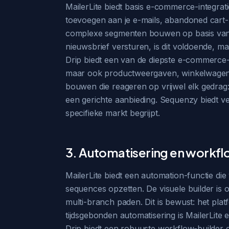
MailerLite biedt basis e-commerce-integr
toevoegen aan je e-mails, abandoned cart-ma
complexe segmenten bouwen op basis van 
nieuwsbrief versturen, is dit voldoende, 
Drip biedt een van de diepste e-commerce-i
maar ook productweergaven, winkelwagena
bouwen die reageren op vrijwel elk gedrag:
een gerichte aanbieding. Sequenzy biedt ve
specifieke markt begrijpt.
3. Automatisering en work
MailerLite biedt een automation-functie di
sequences opzetten. De visuele builder is o
multi-branch paden. Dit is bewust: het plat
tijdsgebonden automatisering is MailerLite 
Drip biedt een robuuste workflow-builder