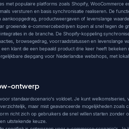
aties met populaire platforms zoals Shopify, WooCommerce 
ils versturen en basis synchronisatie realiseren. De function
aankoopgedrag, productweergaven of levenslange waarde. 
maar groeiende e-commercebedrijven lopen al snel tegen de g
ntegraties in de branche. De Shopify-koppeling synchronisee
cties, browsegedrag, voorraadstatussen en levenslange wa
 een klant die een bepaald product drie keer heeft bekeken m
rgelijkbare diepgang voor Nederlandse webshops, met lokale
flow-ontwerp
e voor standaardscenario's voldoet. Je kunt welkomstseries,
verzichtelijk, maar mist geavanceerde mogelijkheden zoals co
form richt zich op gebruikers die snel willen starten zonder
een uitstekende keuze.
 die specifiek is ontworpen voor e-commerce-scenario's. J