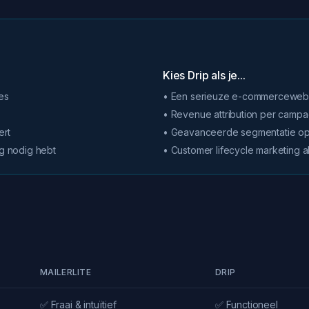
Kies Drip als je...
es
• Een serieuze e-commerceweb
• Revenue attribution per camp
ert
• Geavanceerde segmentatie op
g nodig hebt
• Customer lifecycle marketing a
MAILERLITE
DRIP
✅ Fraai & intuïtief
✅ Functioneel