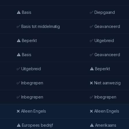
⚠️ Basis
✅ Diepgaand
✅ Basis tot middelmatig
✅ Geavanceerd
⚠️ Beperkt
✅ Uitgebreid
⚠️ Basis
✅ Geavanceerd
✅ Uitgebreid
⚠️ Beperkt
✅ Inbegrepen
❌ Niet aanwezig
✅ Inbegrepen
✅ Inbegrepen
❌ Alleen Engels
❌ Alleen Engels
⚠️ Europees bedrijf
⚠️ Amerikaans