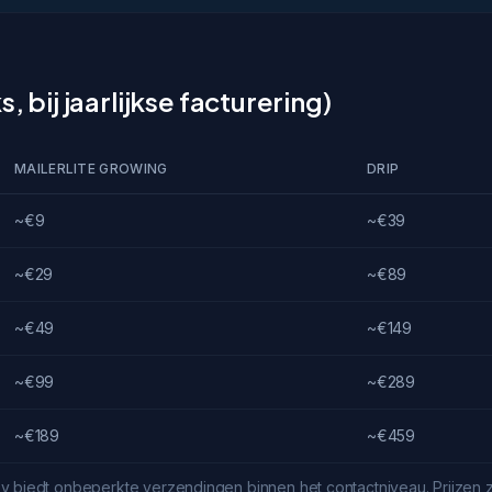
, bij jaarlijkse facturering)
MAILERLITE GROWING
DRIP
~€9
~€39
~€29
~€89
~€49
~€149
~€99
~€289
~€189
~€459
 biedt onbeperkte verzendingen binnen het contactniveau. Prijzen zij