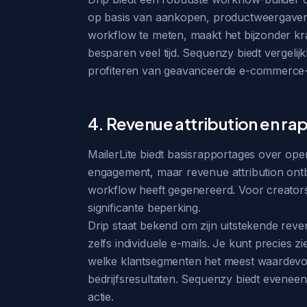
op basis van aankopen, productweergaven,
workflow te meten, maakt het bijzonder kra
besparen veel tijd. Sequenzy biedt vergel
profiteren van geavanceerde e-commerce-
4. Revenue attribution en r
MailerLite biedt basisrapportages over op
engagement, maar revenue attribution ontbr
workflow heeft gegenereerd. Voor creators
significante beperking.
Drip staat bekend om zijn uitstekende rev
zelfs individuele e-mails. Je kunt precies
welke klantsegmenten het meest waardevol z
bedrijfsresultaten. Sequenzy biedt eveneen
actie.