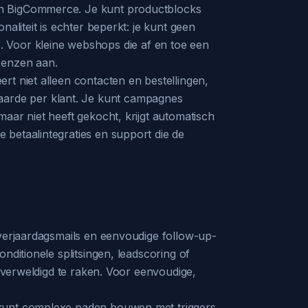
en BigCommerce. Je kunt productblocks
aliteit is echter beperkt: je kunt geen
Voor kleine webshops die af en toe een
renzen aan.
rt niet alleen contacten en bestellingen,
arde per klant. Je kunt campagnes
aar niet heeft gekocht, krijgt automatisch
 betaalintegraties en support die de
 verjaardagsmails en eenvoudige follow-up-
nditionele splitsingen, leadscoring of
 overweldigd te raken. Voor eenvoudige,
e kunt complexe paden bouwen met triggers