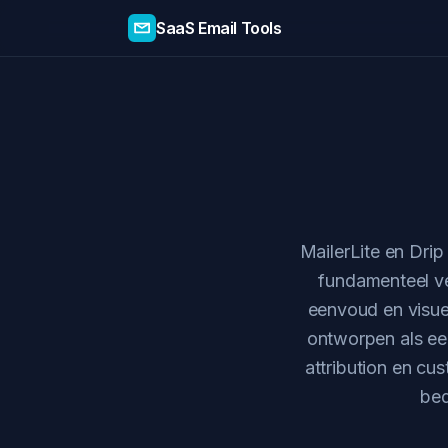
SaaS Email Tools
MailerLite en Drip
fundamenteel ve
eenvoud en visuel
ontworpen als e
attribution en cu
bed