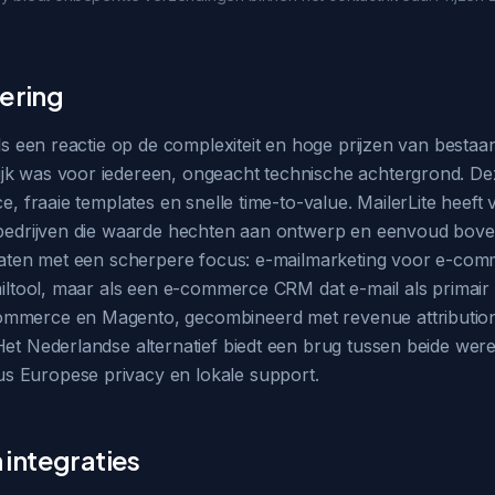
nering
als een reactie op de complexiteit en hoge prijzen van besta
k was voor iedereen, ongeacht technische achtergrond. Deze 
ce, fraaie templates en snelle time-to-value. MailerLite hee
e bedrijven die waarde hechten aan ontwerp en eenvoud boven
Staten met een scherpere focus: e-mailmarketing voor e-comm
mailtool, maar als een e-commerce CRM dat e-mail als primai
ommerce en Magento, gecombineerd met revenue attribution 
Het Nederlandse alternatief biedt een brug tussen beide werel
s Europese privacy en lokale support.
integraties