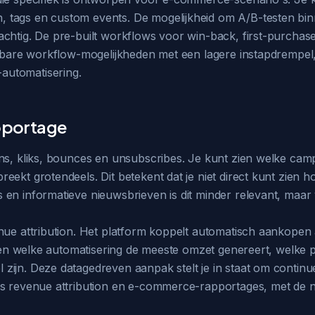
 tags en custom events. De mogelijkheid om A/B-testen bin
chtig. De pre-built workflows voor win-back, first-purchas
ijkbare workflow-mogelijkheden met een lagere instapdrempe
automatisering.
apportage
ens, kliks, bounces en unsubscribes. Je kunt zien welke cam
eekt grotendeels. Dit betekent dat je niet direct kunt zien
 en informatieve nieuwsbrieven is dit minder relevant, maa
enue attribution. Het platform koppelt automatisch aankope
 zien welke automatisering de meeste omzet genereert, welke
ijn. Deze datagedreven aanpak stelt je in staat om continue
s revenue attribution en e-commerce-rapportages, met de nad