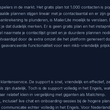
 spelers in de markt. Het gratis plan tot 1.000 contacten is
taalde plannen stijgen lineair met je contactaantal en er zijn
rekening te plunderen, is MailerLite moeilijk te verslaan. De
e dat duidelijk merken. Er is geen gratis plan en het instapniv
l naarmate je contactlijst groeit en je duurdere plannen no
chtvaardigd door de extra omzet die het platform genereert 
 geavanceerde functionaliteit voor een mkb-vriendelijk prijsk
klantenservice. De support is snel, vriendelijk en effectief, z
als zijn duidelijk. Toch is de support volledig in het Engels
r relatief klein in vergelijking met giganten als Mailchimp.
inclusief live chat en onboarding-sessies bij de hogere plan
e communicatie echter volledig in het Engels. Voor Nederlands