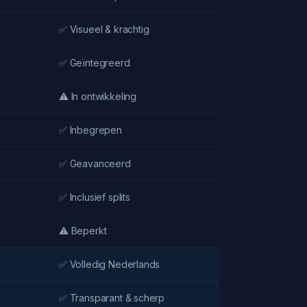
✅ Visueel & krachtig
✅ Geïntegreerd
⚠️ In ontwikkeling
✅ Inbegrepen
✅ Geavanceerd
✅ Inclusief splits
⚠️ Beperkt
✅ Volledig Nederlands
✅ Transparant & scherp