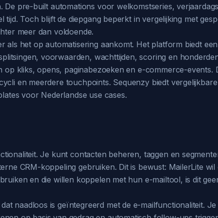
n. De pre-built automations voor welkomstseries, verjaardag
tijd. Toch blijft de diepgang beperkt in vergelijking met ges
echter meer dan voldoende.
r als het op automatisering aankomt. Het platform biedt een
litsingen, voorwaarden, wachttijden, scoring en honderden 
ren op kliks, opens, paginabezoeken en e-commerce-events. 
cycli en meerdere touchpoints. Sequenzy biedt vergelijkba
mplates voor Nederlandse use cases.
ctionaliteit. Je kunt contacten beheren, taggen en segment
erne CRM-koppeling gebruiken. Dit is bewust: MailerLite wil e
ruiken en die willen koppelen met hun e-mailtool, is dit gee
t naadloos is geïntegreerd met de e-mailfunctionaliteit. Je 
kenen op basis van gedrag en automatisch follow-ups trigg