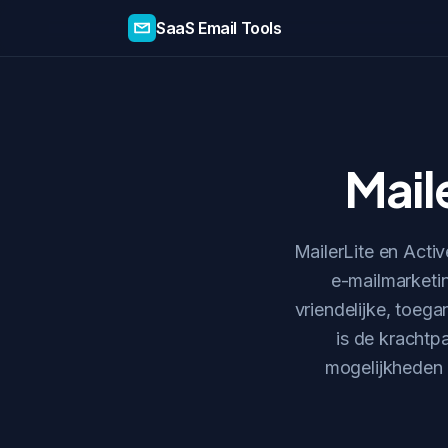
SaaS Email Tools
Mail
MailerLite en Acti
e-mailmarketin
vriendelijke, toeg
is de krachtp
mogelijkheden b