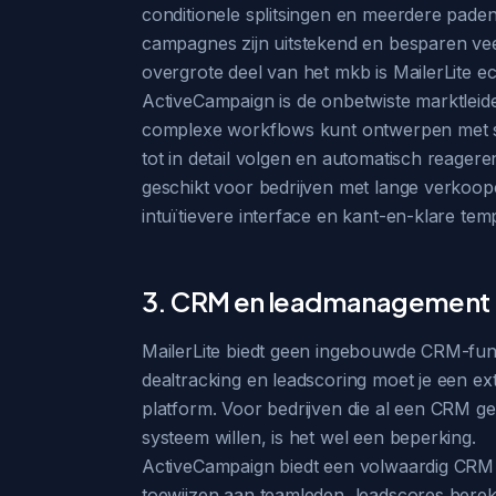
conditionele splitsingen en meerdere pade
campagnes zijn uitstekend en besparen veel 
overgrote deel van het mkb is MailerLite 
ActiveCampaign is de onbetwiste marktleide
complexe workflows kunt ontwerpen met sp
tot in detail volgen en automatisch reage
geschikt voor bedrijven met lange verkoop
intuïtievere interface en kant-en-klare te
3. CRM en leadmanagement
MailerLite biedt geen ingebouwde CRM-fun
dealtracking en leadscoring moet je een ext
platform. Voor bedrijven die al een CRM geb
systeem willen, is het wel een beperking.
ActiveCampaign biedt een volwaardig CRM da
toewijzen aan teamleden, leadscores bere