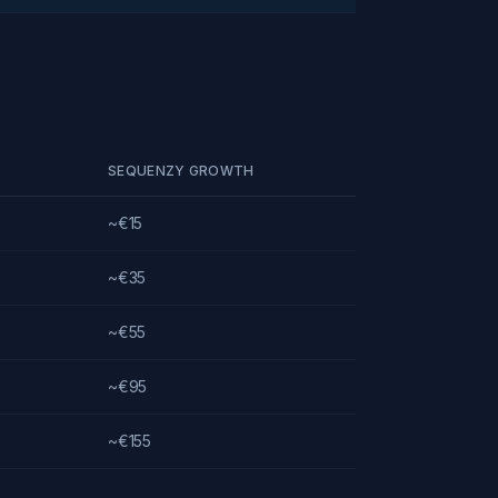
SEQUENZY GROWTH
~€15
~€35
~€55
~€95
~€155