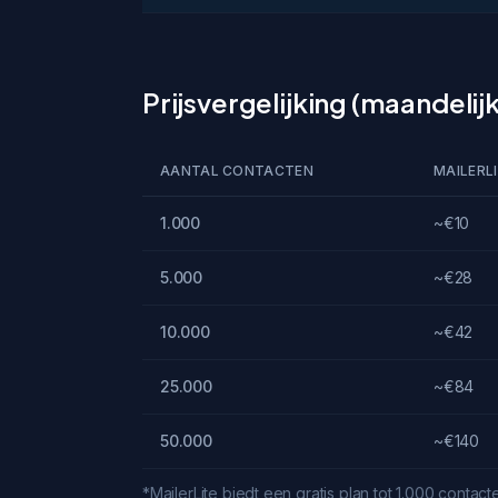
Prijsvergelijking (maandelijks
AANTAL CONTACTEN
MAILERL
1.000
~€10
5.000
~€28
10.000
~€42
25.000
~€84
50.000
~€140
*MailerLite biedt een gratis plan tot 1.000 contact