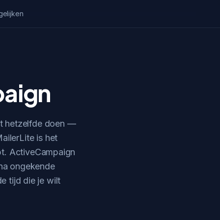
gelijken
paign
ht hetzelfde doen —
ilerLite is het
ebt. ActiveCampaign
arna ongekende
tijd die je wilt