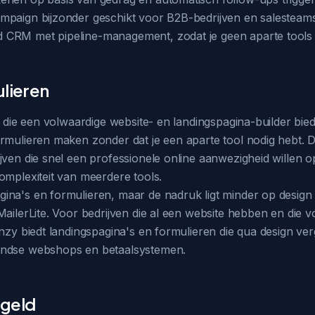
paign bijzonder geschikt voor B2B-bedrijven en salesteams 
 CRM met pipeline-management, zodat je geen aparte tools 
ulieren
s die een volwaardige website- en landingspagina-builder bie
ormulieren maken zonder dat je een aparte tool nodig hebt. 
jven die snel een professionele online aanwezigheid willen 
omplexiteit van meerdere tools.
ina's en formulieren, maar de nadruk ligt minder op design 
ailerLite. Voor bedrijven die al een website hebben en die v
nzy biedt landingspagina's en formulieren die qua design verg
landse webshops en betaalsystemen.
 geld