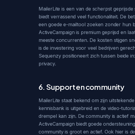
MailerLite is een van de scherpst geprijsde
biedt verrassend veel functionaliteit. De be
een goede e-mailtool zoeken zonder hun bank
ActiveCampaign is premium geprijsd en laat j
meeste concurrenten. De kosten stijgen sne
is de investering voor veel bedrijven gere
Sequenzy positioneert zich tussen beide in:
privacy.
6. Support en community
MailerLite staat bekend om zijn uitstekende 
kennisbank is uitgebreid en de video-tutori
drempel kan zijn. De community is actief maa
ActiveCampaign biedt goede ondersteuning, 
community is groot en actief. Ook hier is d