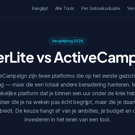
Ranglijst
Alle Tools
Per Gebruikssituatie
Ver
Vergelijking 2026
erLite vs ActiveCam
veCampaign zijn twee platforms die op het eerste gezic
g — maar die een totaal andere benadering hanteren. Ma
ankelijke platform dat je binnen een uur onder de knie h
atser die je na weken pas écht begrijpt, maar die je da
iedt. De keuze hangt af van je ambities, je budget en de 
investeren in het leren van een tool.