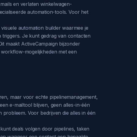
smails en verlaten winkelwagen-
pecialiseerde automation-tools. Voor het
 visuele automation builder waarmee je
triggers. Je kunt gedrag van contacten
Dit maakt ActiveCampaign bijzonder
re workflow-mogelijkheden met een
eren, maar voor echte pipelinemanagement,
en e-mailtool blijven, geen alles-in-één
n probleem. Voor bedrijven die alles in één
kunt deals volgen door pipelines, taken
eren wanneer een contact een bepaalde