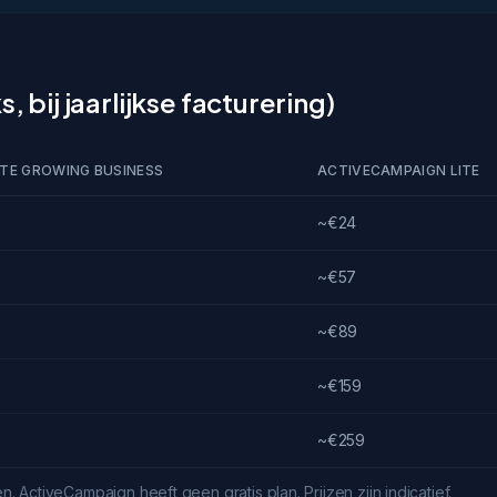
, bij jaarlijkse facturering)
ITE GROWING BUSINESS
ACTIVECAMPAIGN LITE
~€24
~€57
~€89
~€159
~€259
en. ActiveCampaign heeft geen gratis plan. Prijzen zijn indicatief.