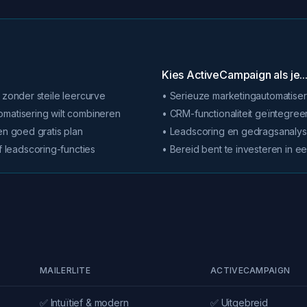
Kies ActiveCampaign als je..
 zonder steile leercurve
• Serieuze marketingautomatise
omatisering wilt combineren
• CRM-functionaliteit geïntegree
en goed gratis plan
• Leadscoring en gedragsanalyse
leadscoring-functies
• Bereid bent te investeren in ee
MAILERLITE
ACTIVECAMPAIGN
✅ Intuïtief & modern
✅ Uitgebreid