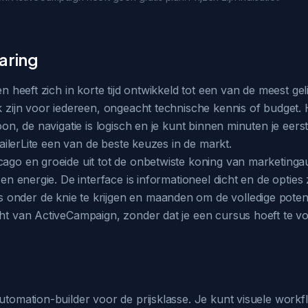
aring
en heeft zich in korte tijd ontwikkeld tot een van de meest ge
jk zijn voor iedereen, ongeacht technische kennis of budget.
hoon, de navigatie is logisch en je kunt binnen minuten je e
 MailerLite een van de beste keuzes in de markt.
cago en groeide uit tot de onbetwiste koning van marketingaut
d en energie. De interface is informationeel dicht en de optie
 onder de knie te krijgen en maanden om de volledige poten
cht van ActiveCampaign, zonder dat je een cursus hoeft te vo
automation-builder voor de prijsklasse. Je kunt visuele work