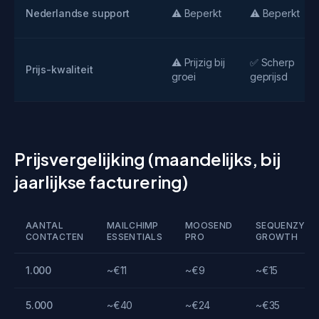
Nederlandse support
⚠️ Beperkt
⚠️ Beperkt
⚠️ Prijzig bij
✅ Scherp
Prijs-kwaliteit
groei
geprijsd
Prijsvergelijking (maandelijks, bij
jaarlijkse facturering)
AANTAL
MAILCHIMP
MOOSEND
SEQUENZY
CONTACTEN
ESSENTIALS
PRO
GROWTH
1.000
~€11
~€9
~€15
5.000
~€40
~€24
~€35