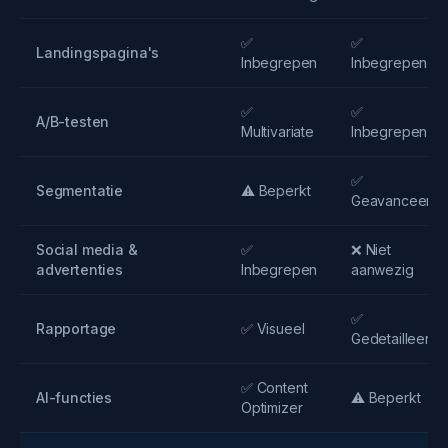
✅
✅
Landingspagina's
Inbegrepen
Inbegrepen
✅
✅
A/B-testen
Multivariate
Inbegrepen
✅
Segmentatie
⚠️ Beperkt
Geavanceerd
Social media &
✅
❌ Niet
advertenties
Inbegrepen
aanwezig
✅
Rapportage
✅ Visueel
Gedetailleerd
✅ Content
AI-functies
⚠️ Beperkt
Optimizer