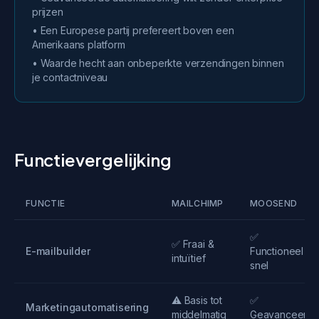
prijzen
• Een Europese partij prefereert boven een
Amerikaans platform
• Waarde hecht aan onbeperkte verzendingen binnen
je contactniveau
Functievergelijking
FUNCTIE
MAILCHIMP
MOOSEND
✅
✅ Fraai &
E-mailbuilder
Functioneel &
intuïtief
snel
⚠️ Basis tot
✅
Marketingautomatisering
middelmatig
Geavanceerd