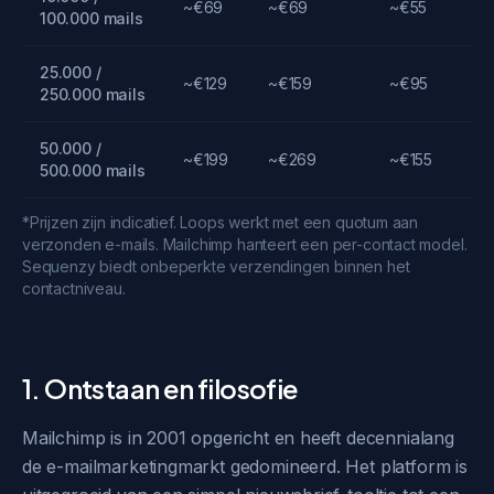
~€69
~€69
~€55
100.000 mails
25.000 /
~€129
~€159
~€95
250.000 mails
50.000 /
~€199
~€269
~€155
500.000 mails
*Prijzen zijn indicatief. Loops werkt met een quotum aan
verzonden e-mails. Mailchimp hanteert een per-contact model.
Sequenzy biedt onbeperkte verzendingen binnen het
contactniveau.
1. Ontstaan en filosofie
Mailchimp is in 2001 opgericht en heeft decennialang
de e-mailmarketingmarkt gedomineerd. Het platform is