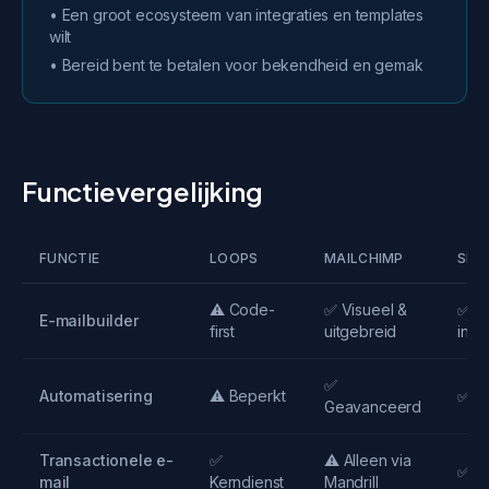
• Een groot ecosysteem van integraties en templates
wilt
• Bereid bent te betalen voor bekendheid en gemak
Functievergelijking
FUNCTIE
LOOPS
MAILCHIMP
SEQ
⚠️ Code-
✅ Visueel &
✅ M
E-mailbuilder
first
uitgebreid
intuï
✅
Automatisering
⚠️ Beperkt
✅ G
Geavanceerd
Transactionele e-
✅
⚠️ Alleen via
✅ I
mail
Kerndienst
Mandrill