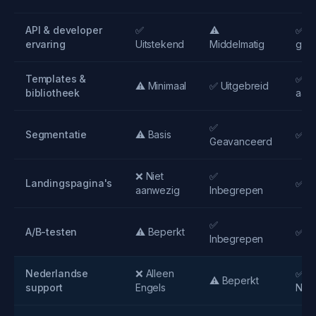
API & developer
✅
⚠️
✅ G
ervaring
Uitstekend
Middelmatig
ged
Templates &
✅ M
⚠️ Minimaal
✅ Uitgebreid
bibliotheek
aan
✅
Segmentatie
⚠️ Basis
✅ G
Geavanceerd
❌ Niet
✅
Landingspagina's
✅ I
aanwezig
Inbegrepen
✅
A/B-testen
⚠️ Beperkt
✅ I
Inbegrepen
Nederlandse
❌ Alleen
✅ Vo
⚠️ Beperkt
support
Engels
Ned