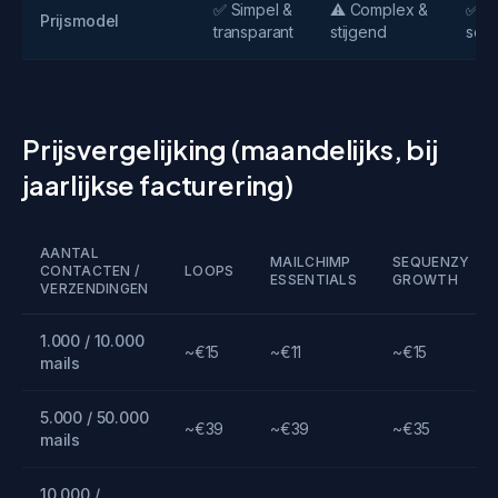
✅ Simpel &
⚠️ Complex &
✅ Tr
Prijsmodel
transparant
stijgend
sch
Prijsvergelijking (maandelijks, bij
jaarlijkse facturering)
AANTAL
MAILCHIMP
SEQUENZY
CONTACTEN /
LOOPS
ESSENTIALS
GROWTH
VERZENDINGEN
1.000 / 10.000
~€15
~€11
~€15
mails
5.000 / 50.000
~€39
~€39
~€35
mails
10.000 /