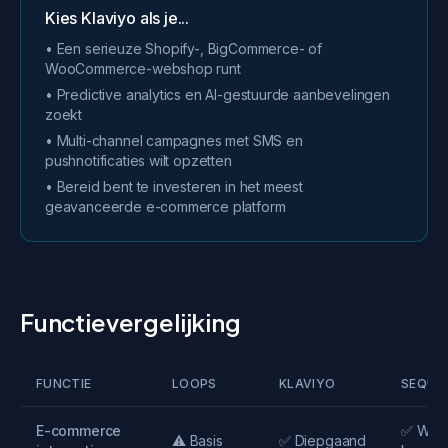
Kies Klaviyo als je...
• Een serieuze Shopify-, BigCommerce- of
WooCommerce-webshop runt
• Predictive analytics en AI-gestuurde aanbevelingen
zoekt
• Multi-channel campagnes met SMS en
pushnotificaties wilt opzetten
• Bereid bent te investeren in het meest
geavanceerde e-commerce platform
Functievergelijking
FUNCTIE
LOOPS
KLAVIYO
SEQUE
E-commerce
✅ Web
⚠️ Basis
✅ Diepgaand