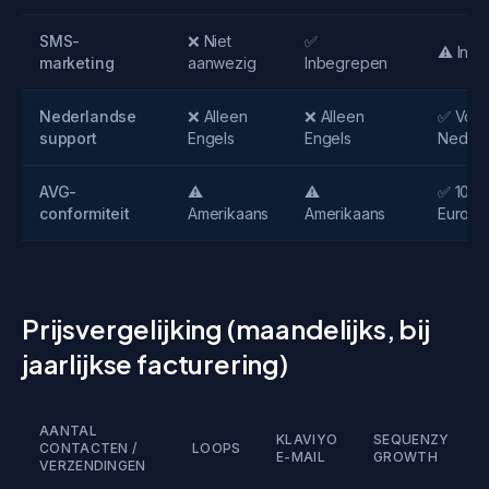
SMS-
❌ Niet
✅
⚠️ In o
marketing
aanwezig
Inbegrepen
Nederlandse
❌ Alleen
❌ Alleen
✅ Voll
support
Engels
Engels
Nederl
AVG-
⚠️
⚠️
✅ 100
conformiteit
Amerikaans
Amerikaans
Europe
Prijsvergelijking (maandelijks, bij
jaarlijkse facturering)
AANTAL
KLAVIYO
SEQUENZY
CONTACTEN /
LOOPS
E-MAIL
GROWTH
VERZENDINGEN