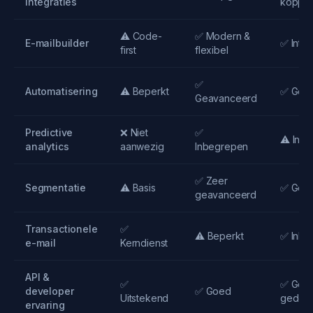
integraties
koppel
⚠️ Code-
✅ Modern &
E-mailbuilder
✅ Intuï
first
flexibel
✅
Automatisering
⚠️ Beperkt
✅ Gea
Geavanceerd
Predictive
❌ Niet
✅
⚠️ In o
analytics
aanwezig
Inbegrepen
✅ Zeer
Segmentatie
⚠️ Basis
✅ Gea
geavanceerd
Transactionele
✅
⚠️ Beperkt
✅ Inbe
e-mail
Kerndienst
API &
✅
✅ Goe
developer
✅ Goed
Uitstekend
gedoc
ervaring