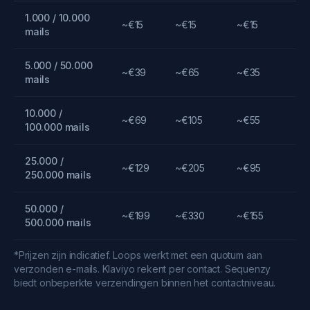
1.000 / 10.000
~€15
~€15
~€15
mails
5.000 / 50.000
~€39
~€65
~€35
mails
10.000 /
~€69
~€105
~€55
100.000 mails
25.000 /
~€129
~€205
~€95
250.000 mails
50.000 /
~€199
~€330
~€155
500.000 mails
*Prijzen zijn indicatief. Loops werkt met een quotum aan
verzonden e-mails. Klaviyo rekent per contact. Sequenzy
biedt onbeperkte verzendingen binnen het contactniveau.