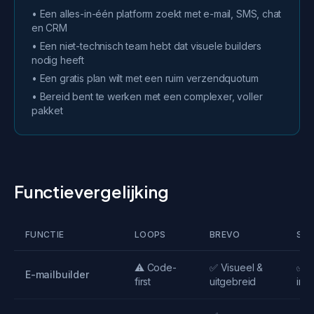
• Een alles-in-één platform zoekt met e-mail, SMS, chat
en CRM
• Een niet-technisch team hebt dat visuele builders
nodig heeft
• Een gratis plan wilt met een ruim verzendquotum
• Bereid bent te werken met een complexer, voller
pakket
Functievergelijking
FUNCTIE
LOOPS
BREVO
SE
⚠️ Code-
✅ Visueel &
✅ M
E-mailbuilder
first
uitgebreid
intu