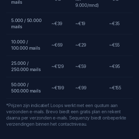
mails
9.000/mnd)
5.000 / 50.000
~€39
~€19
~€35
mails
10.000 /
~€69
~€29
~€55
100.000 mails
25.000 /
~€129
~€59
~€95
250.000 mails
50.000 /
~€199
~€99
~€155
500.000 mails
*Prijzen zijn indicatief. Loops werkt met een quotum aan
verzonden e-mails. Brevo biedt een gratis plan en rekent
daarna per verzonden e-mails. Sequenzy biedt onbeperkte
verzendingen binnen het contactniveau.