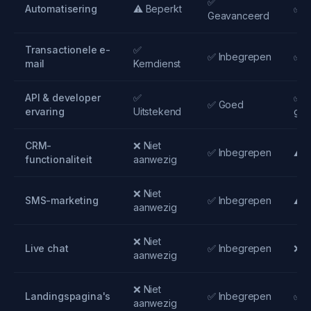
✅
Automatisering
⚠️ Beperkt
✅ G
Geavanceerd
Transactionele e-
✅
✅ Inbegrepen
✅ I
mail
Kerndienst
API & developer
✅
✅ 
✅ Goed
ervaring
Uitstekend
ged
CRM-
❌ Niet
✅ Inbegrepen
⚠️ 
functionaliteit
aanwezig
❌ Niet
SMS-marketing
✅ Inbegrepen
⚠️ 
aanwezig
❌ Niet
Live chat
✅ Inbegrepen
❌ N
aanwezig
❌ Niet
Landingspagina's
✅ Inbegrepen
✅ I
aanwezig