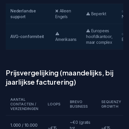
Nederlandse
❌ Alleen
✅ V
⚠️ Beperkt
support
Engels
Ned
⚠️ Europees
⚠️
✅ 
AVG-conformiteit
hoofdkantoor,
Amerikaans
Eur
maar complex
Prijsvergelijking (maandelijks, bij
jaarlijkse facturering)
AANTAL
BREVO
SEQUENZY
CONTACTEN /
LOOPS
BUSINESS
GROWTH
VERZENDINGEN
~€0 (gratis
1.000 / 10.000
~€15
tot
~€15