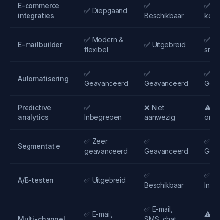
E-commerce
✅
✅ W
✅ Diepgaand
integraties
Beschikbaar
kopp
✅ Modern &
✅ Int
E-mailbuilder
✅ Uitgebreid
flexibel
snel
✅
✅
✅
Automatisering
Geavanceerd
Geavanceerd
Gea
Predictive
✅
❌ Niet
⚠️ In
analytics
Inbegrepen
aanwezig
ontw
✅ Zeer
✅
✅
Segmentatie
geavanceerd
Geavanceerd
Gea
✅
✅
A/B-testen
✅ Uitgebreid
Beschikbaar
Inbe
✅ E-mail,
✅ E-mail,
⚠️ E-
Multi-channel
SMS, chat,