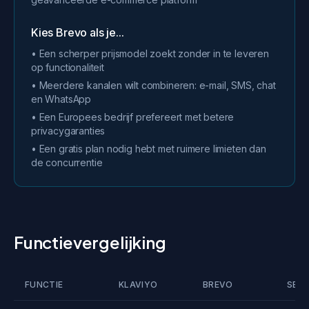
Kies Brevo als je...
• Een scherper prijsmodel zoekt zonder in te leveren
op functionaliteit
• Meerdere kanalen wilt combineren: e-mail, SMS, chat
en WhatsApp
• Een Europees bedrijf prefereert met betere
privacygaranties
• Een gratis plan nodig hebt met ruimere limieten dan
de concurrentie
Functievergelijking
FUNCTIE
KLAVIYO
BREVO
SEQ