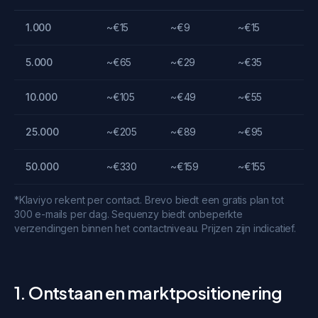
1.000
~€15
~€9
~€15
5.000
~€65
~€29
~€35
10.000
~€105
~€49
~€55
25.000
~€205
~€89
~€95
50.000
~€330
~€159
~€155
*Klaviyo rekent per contact. Brevo biedt een gratis plan tot
300 e-mails per dag. Sequenzy biedt onbeperkte
verzendingen binnen het contactniveau. Prijzen zijn indicatief.
1. Ontstaan en marktpositionering