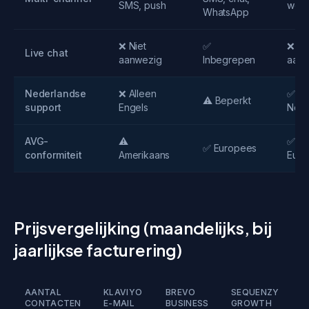
SMS, push
web
WhatsApp
❌ Niet
✅
❌ Ni
Live chat
aanwezig
Inbegrepen
aanw
Nederlandse
❌ Alleen
✅ Vo
⚠️ Beperkt
support
Engels
Nede
AVG-
⚠️
✅ 1
✅ Europees
conformiteit
Amerikaans
Euro
Prijsvergelijking (maandelijks, bij
jaarlijkse facturering)
AANTAL
KLAVIYO
BREVO
SEQUENZY
CONTACTEN
E-MAIL
BUSINESS
GROWTH