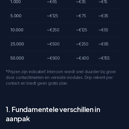
1.000
~€65
~€35
~€15
5.000
~€125
~€75
~€35
10.000
~€250
~€125
~€55
25.000
~€500
~€250
~€95
50.000
~€900
~€400
~€155
*Prijzen zijn indicatief. Intercom wordt snel duurder bij groei
door contactlimieten en vereiste modules. Drip rekent per
contact en biedt geen gratis plan.
1. Fundamentele verschillen in
aanpak