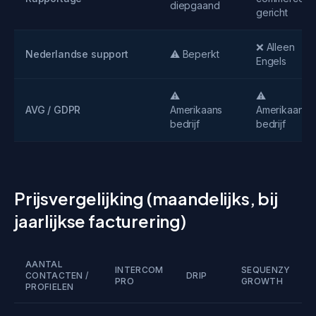
diepgaand
gericht
❌ Alleen
Nederlandse support
⚠️ Beperkt
Engels
⚠️
⚠️
AVG / GDPR
Amerikaans
Amerikaans
bedrijf
bedrijf
Prijsvergelijking (maandelijks, bij
jaarlijkse facturering)
AANTAL
INTERCOM
SEQUENZY
CONTACTEN /
DRIP
PRO
GROWTH
PROFIELEN