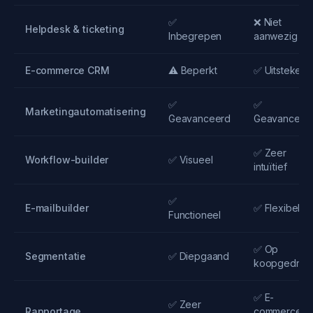
✅
❌ Niet
Helpdesk & ticketing
Inbegrepen
aanwezig
E-commerce CRM
⚠️ Beperkt
✅ Uitstekend
✅
✅
Marketingautomatisering
Geavanceerd
Geavanceer
✅ Zeer
Workflow-builder
✅ Visueel
intuïtief
✅
E-mailbuilder
✅ Flexibel
Functioneel
✅ Op
Segmentatie
✅ Diepgaand
koopgedrag
✅ E-
✅ Zeer
Rapportage
commerce