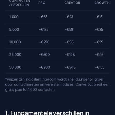
CONTACTEN
PRO
CREATOR
GROWTH
/ PROFIELEN
1.000
~€65
~€23
~€15
5.000
~€125
~€58
~€35
10.000
~€250
~€98
~€55
25.000
~€500
~€198
~€95
50.000
~€900
~€348
~€155
*Prijzen zijn indicatief. Intercom wordt snel duurder bij groei
door contactlimieten en vereiste modules. ConvertKit biedt een
gratis plan tot 1.000 contacten.
1. Fundamentele verschillen in