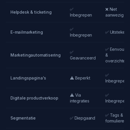
✅
❌ Niet
Helpdesk & ticketing
Inbegrepen
aanwezig
✅
E-mailmarketing
✅ Uitstekend
Inbegrepen
✅ Eenvoudi
✅
Marketingautomatisering
&
Geavanceerd
overzichtelij
✅
Landingspagina's
⚠️ Beperkt
Inbegrepen
⚠️ Via
✅
Digitale productverkoop
integraties
Inbegrepen
✅ Tags &
Segmentatie
✅ Diepgaand
formulieren