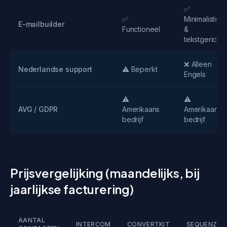
✅
✅
Minimalistisc
E-mailbuilder
Functioneel
&
tekstgericht
❌ Alleen
Nederlandse support
⚠️ Beperkt
Engels
⚠️
⚠️
AVG / GDPR
Amerikaans
Amerikaans
bedrijf
bedrijf
Prijsvergelijking (maandelijks, bij
jaarlijkse facturering)
AANTAL
INTERCOM
CONVERTKIT
SEQUENZY