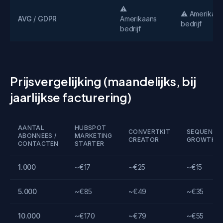
⚠️
⚠️ Amerikaan
AVG / GDPR
Amerikaans
bedrijf
bedrijf
Prijsvergelijking (maandelijks, bij
jaarlijkse facturering)
AANTAL
HUBSPOT
CONVERTKIT
SEQUENZY
ABONNEES /
MARKETING
CREATOR
GROWTH
CONTACTEN
STARTER
1.000
~€17
~€25
~€15
5.000
~€85
~€49
~€35
10.000
~€170
~€79
~€55