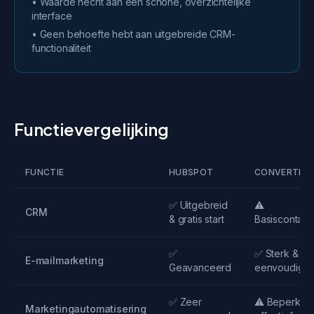
• Waarde hecht aan een schone, overzichtelijke
interface
• Geen behoefte hebt aan uitgebreide CRM-
functionaliteit
Functievergelijking
FUNCTIE
HUBSPOT
CONVERTKIT
✅ Uitgebreid
⚠️
CRM
& gratis start
Basiscontac
✅
✅ Sterk &
E-mailmarketing
Geavanceerd
eenvoudig
✅ Zeer
⚠️ Beperkt m
Marketingautomatisering