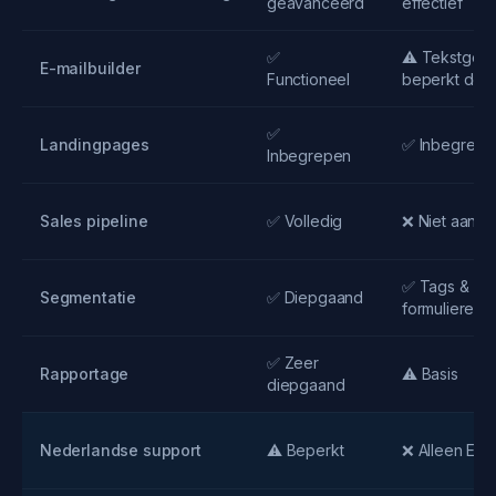
geavanceerd
effectief
✅
⚠️ Tekstgeric
E-mailbuilder
Functioneel
beperkt des
✅
Landingpages
✅ Inbegrepe
Inbegrepen
Sales pipeline
✅ Volledig
❌ Niet aanw
✅ Tags &
Segmentatie
✅ Diepgaand
formulieren
✅ Zeer
Rapportage
⚠️ Basis
diepgaand
Nederlandse support
⚠️ Beperkt
❌ Alleen Eng