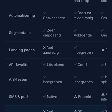
and-drop
snel
✅
✅ Basis tot
✅
Automatisering
Geavanceerd
middelmatig
Geava
✅ Zeer
✅
✅
Segmentatie
diepgaand
Voldoende
Geava
❌ Niet
✅
Landing pages
⚠️ Bep
aanwezig
Inbegrepen
API-kwaliteit
✅ Uitstekend
✅ Goed
✅ Uits
✅
✅
✅ Incl
A/B-testen
Inbegrepen
Inbegrepen
splits
⚠️ Via
SMS & push
✅ Native
⚠️ Beperkt
integra
❌ Niet
⚠️ 30
✅ 2.50