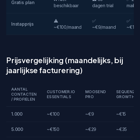
Gratis plan
beschikbaar
dagen trial
mails
⚠️
✅
✅
Instapprijs
~€100/maand
~€9/maand
~€15/
Prijsvergelijking (maandelijks, bij
jaarlijkse facturering)
AANTAL
CUSTOMER.IO
MOOSEND
SEQUENZY
CONTACTEN
ESSENTIALS
PRO
GROWTH
/ PROFIELEN
1.000
~€100
~€9
~€15
5.000
~€150
~€29
~€35