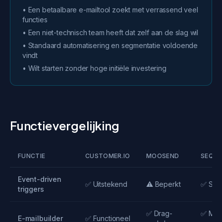
• Een betaalbare e-mailtool zoekt met verrassend veel
functies
• Een niet-technisch team heeft dat zelf aan de slag wil
• Standaard automatisering en segmentatie voldoende
vindt
• Wilt starten zonder hoge initiële investering
Functievergelijking
FUNCTIE
CUSTOMER.IO
MOOSEND
SEQU
Event-driven
✅ Uitstekend
⚠️ Beperkt
✅ Ster
triggers
✅ Drag-
✅ Mod
E-mailbuilder
✅ Functioneel