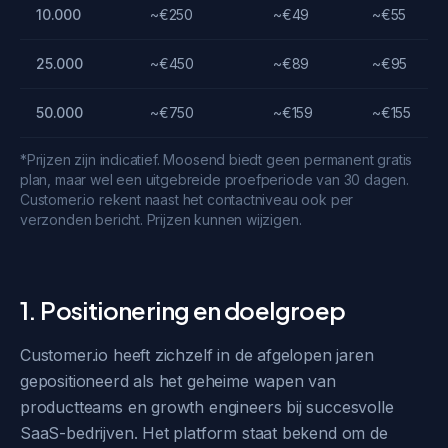
10.000
~€250
~€49
~€55
25.000
~€450
~€89
~€95
50.000
~€750
~€159
~€155
*Prijzen zijn indicatief. Moosend biedt geen permanent gratis
plan, maar wel een uitgebreide proefperiode van 30 dagen.
Customer.io rekent naast het contactniveau ook per
verzonden bericht. Prijzen kunnen wijzigen.
1. Positionering en doelgroep
Customer.io heeft zichzelf in de afgelopen jaren
gepositioneerd als het geheime wapen van
productteams en growth engineers bij succesvolle
SaaS-bedrijven. Het platform staat bekend om de