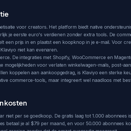
tie
etisatie voor creators. Het platform biedt native ondersteunin
ijk je eerste euro's verdienen zonder extra tools. De commer
lt een prijs in en plaatst een koopknop in je e-mail. Voor cre
e Klaviyo niet kan evenaren.
erce. De integraties met Shopify, WooCommerce en Magento 
tige mogelijkheden voor verlaten winkelwagen-mails, post-aan
len koppelen aan aankoopgedrag, is Klaviyo een sterke keuze
ative commerce-tools, maar integreert wel naadloos met best
en kosten
maar niet per se goedkoop. De gratis laag tot 1.000 abonnees 
es betaal je al $79 per maand, en voor 50.000 abonnees kom 