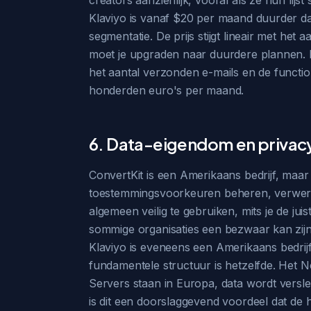
creators aanzienlijk, vooral als ze hun lij
Klaviyo is vanaf $20 per maand duurder dan
segmentatie. De prijs stijgt lineair met he
moet je upgraden naar duurdere plannen. He
het aantal verzonden e-mails en de functional
honderden euro's per maand.
6. Data-eigendom en privac
ConvertKit is een Amerikaans bedrijf, maar
toestemmingsvoorkeuren beheren, verwerki
algemeen veilig te gebruiken, mits je de ju
sommige organisaties een bezwaar kan zijn
Klaviyo is eveneens een Amerikaans bedrijf
fundamentele structuur is hetzelfde. Het 
Servers staan in Europa, data wordt versle
is dit een doorslaggevend voordeel dat de 