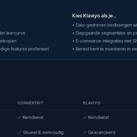
Kies Klaviyo als je...
t
• Data-gedreven beslissingen w
der leercurve
• Diepgaande segmentatie en pe
 verkopen
• E-commerce-integraties met 
odige features prefereert
• Bereid bent te investeren in 
CONVERTKIT
KLAVIYO
✅ Kerndienst
✅ Kerndienst
✅ Visueel & eenvoudig
✅ Geavanceerd