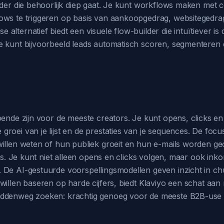
lder die behoorlijk diep gaat. Je kunt workflows maken met 
lows te triggeren op basis van aankoopgedrag, websitegedr
lternatief biedt een visuele flow-builder die intuïtiever is
e kunt bijvoorbeeld leads automatisch scoren, segmenteren 
oende zijn voor de meeste creators. Je kunt opens, clicks en
oei van je lijst en de prestaties van je sequences. De focus 
illen weten of hun publiek groeit en hun e-mails worden geo
tics. Je kunt niet alleen opens en clicks volgen, maar ook 
 De AI-gestuurde voorspellingsmodellen geven inzicht in c
willen baseren op harde cijfers, biedt Klaviyo een schat aan
iddenweg zoeken: krachtig genoeg voor de meeste B2B-use c