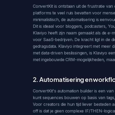
ConvertKit is ontstaan uit de frustratie v
platforms te veel ruis bevatten voor mense
minimalistisch, de automatisering is eenvou
Dit is ideaal voor bloggers, podcasters, Y
Klaviyo heeft zijn naam gemaakt als de e-mai
voor SaaS-bedrijven. De kracht ligt in de
gedragsdata. Klaviyo integreert met meer 
met data-driven beslissingen, is Klaviyo een
met ingebouwde CRM-mogelijkheden, maar z
2. Automatisering en workfl
ConvertKit's automation builder is een van de
kunt sequences bouwen op basis van tags, f
Voor creators die hun tijd liever besteden
off is dat je geen complexe IF/THEN-logica