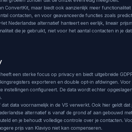
st snel groeien zonder dat de omzet evenredig meegroeit.
 ConvertKit, maar biedt ook aanzienlijk meer functionaliteit
t aantal contacten, en voor geavanceerde functies zoals predic
t Nederlandse alternatief hanteert een eerlijk, lineair prij
iteit die je gebruikt, niet voor het aantal contacten in je data
y
 heeft een sterke focus op privacy en biedt uitgebreide GDP
ngsregisters exporteren en double opt-in afdwingen. Voor 
iste instellingen configureert. De data wordt echter opgesla
.
 dat data voornamelijk in de VS verwerkt. Ook hier geldt d
Nederlandse alternatief is vanaf de grond af aan gebouwd m
uteld en je behoudt volledige controle over je contacten. Vo
hogere prijs van Klaviyo niet kan compenseren.