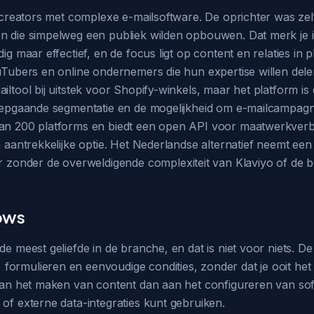
an creators met complexe e-mailsoftware. De oprichter was ze
n die simpelweg een publiek wilden opbouwen. Dat merk je in 
dig maar effectief, en de focus ligt op content en relaties i
ouTubers en online ondernemers die hun expertise willen dele
ltool bij uitstek voor Shopify-winkels, maar het platform is d
 diepgaande segmentatie en de mogelijkheid om e-mailcampagn
dan 200 platforms en biedt een open API voor maatwerkverb
 aantrekkelijke optie. Het Nederlandse alternatief neemt een 
onder de overweldigende complexiteit van Klaviyo of de be
ows
 meest geliefde in de branche, en dat is niet voor niets. De in
ormulieren en eenvoudige condities, zonder dat je ooit het
 aan het maken van content dan aan het configureren van sof
 of externe data-integraties kunt gebruiken.