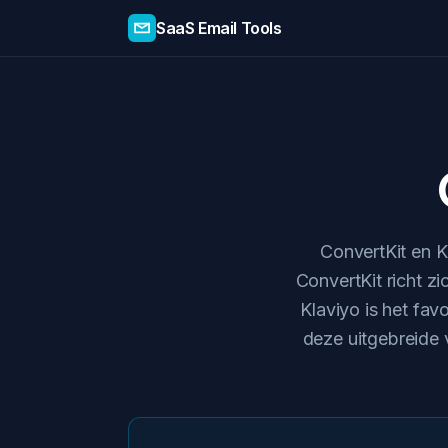
SaaS Email Tools
ConvertKit en K
ConvertKit richt z
Klaviyo is het fa
deze uitgebreide v