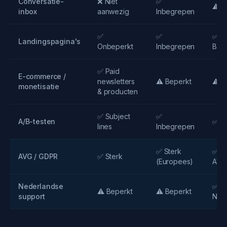
Conversatie-
❌ Niet
✅
⚠️ B
inbox
aanwezig
Inbegrepen
✅
✅
✅
Landingspagina's
Onbeperkt
Inbegrepen
Bes
✅ Paid
E-commerce /
newsletters
⚠️ Beperkt
⚠️ B
monetisatie
& producten
✅ Subject
✅
A/B-testen
✅ Vo
lines
Inbegrepen
✅ Sterk
✅ Vo
AVG / GDPR
✅ Sterk
(Europees)
AVG
Nederlandse
✅ Vo
⚠️ Beperkt
⚠️ Beperkt
support
Ned