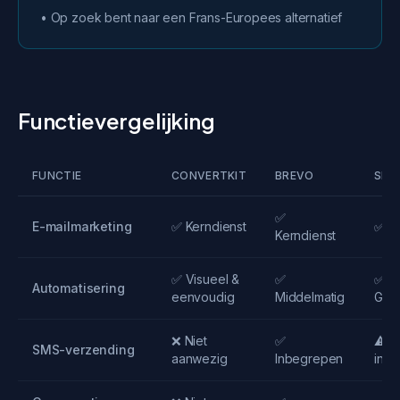
• Op zoek bent naar een Frans-Europees alternatief
Functievergelijking
FUNCTIE
CONVERTKIT
BREVO
SEQ
✅
E-mailmarketing
✅ Kerndienst
✅ Ke
Kerndienst
✅ Visueel &
✅
✅
Automatisering
eenvoudig
Middelmatig
Gea
❌ Niet
✅
⚠️ V
SMS-verzending
aanwezig
Inbegrepen
inte