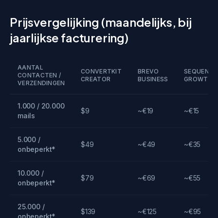
Prijsvergelijking (maandelijks, bij
jaarlijkse facturering)
AANTAL
CONVERTKIT
BREVO
SEQUENZY
CONTACTEN /
CREATOR
BUSINESS
GROWTH
VERZENDINGEN
1.000 / 20.000
$9
~€19
~€15
mails
5.000 /
$49
~€49
~€35
onbeperkt*
10.000 /
$79
~€69
~€55
onbeperkt*
25.000 /
$139
~€125
~€95
onbeperkt*