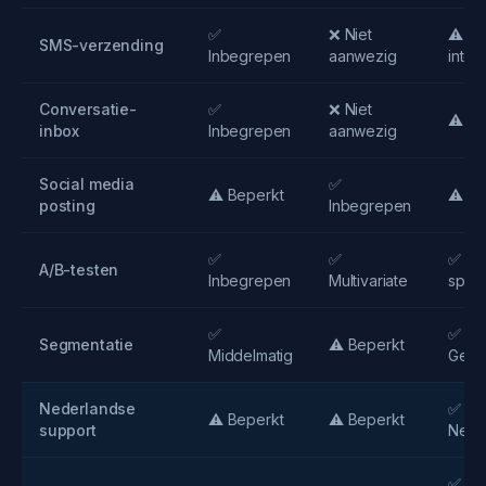
✅
❌ Niet
⚠️ Vi
SMS-verzending
Inbegrepen
aanwezig
integ
Conversatie-
✅
❌ Niet
⚠️ Be
inbox
Inbegrepen
aanwezig
Social media
✅
⚠️ Beperkt
⚠️ Be
posting
Inbegrepen
✅
✅
✅ Inc
A/B-testen
Inbegrepen
Multivariate
splits
✅
✅
Segmentatie
⚠️ Beperkt
Middelmatig
Geav
Nederlandse
✅ Vol
⚠️ Beperkt
⚠️ Beperkt
support
Nede
✅