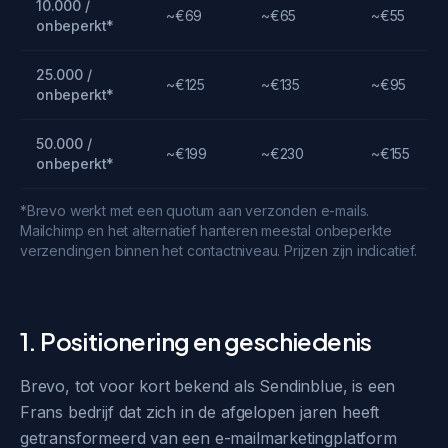
10.000 /
~€69
~€65
~€55
onbeperkt*
25.000 /
~€125
~€135
~€95
onbeperkt*
50.000 /
~€199
~€230
~€155
onbeperkt*
*Brevo werkt met een quotum aan verzonden e-mails.
Mailchimp en het alternatief hanteren meestal onbeperkte
verzendingen binnen het contactniveau. Prijzen zijn indicatief.
1. Positionering en geschiedenis
Brevo, tot voor kort bekend als Sendinblue, is een
Frans bedrijf dat zich in de afgelopen jaren heeft
getransformeerd van een e-mailmarketingplatform