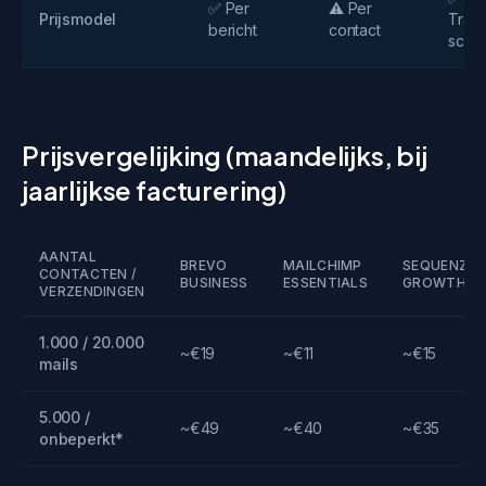
✅ Per
⚠️ Per
Prijsmodel
Trans
bericht
contact
sche
Prijsvergelijking (maandelijks, bij
jaarlijkse facturering)
AANTAL
BREVO
MAILCHIMP
SEQUENZY
CONTACTEN /
BUSINESS
ESSENTIALS
GROWTH
VERZENDINGEN
1.000 / 20.000
~€19
~€11
~€15
mails
5.000 /
~€49
~€40
~€35
onbeperkt*