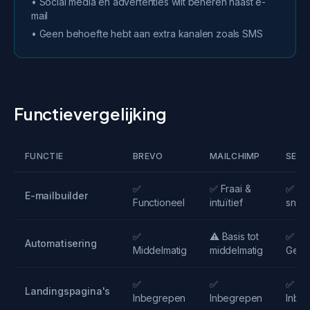
• Social media en advertenties wilt beheren naast e-
mail
• Geen behoefte hebt aan extra kanalen zoals SMS
Functievergelijking
FUNCTIE
BREVO
MAILCHIMP
SEQU
✅
✅ Fraai &
✅ Mo
E-mailbuilder
Functioneel
intuïtief
snel
✅
⚠️ Basis tot
✅
Automatisering
Middelmatig
middelmatig
Geav
✅
✅
✅
Landingspagina's
Inbegrepen
Inbegrepen
Inbe