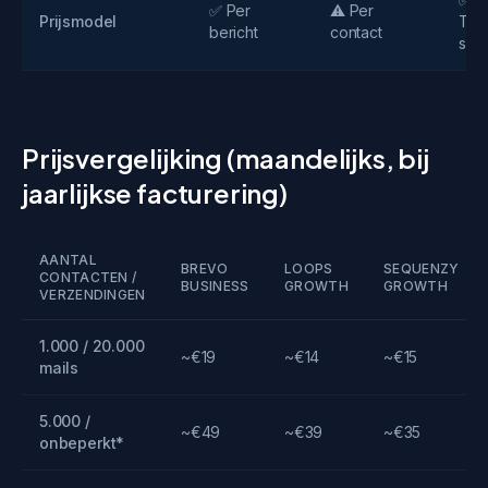
✅ Per
⚠️ Per
Prijsmodel
Tra
bericht
contact
sch
Prijsvergelijking (maandelijks, bij
jaarlijkse facturering)
AANTAL
BREVO
LOOPS
SEQUENZY
CONTACTEN /
BUSINESS
GROWTH
GROWTH
VERZENDINGEN
1.000 / 20.000
~€19
~€14
~€15
mails
5.000 /
~€49
~€39
~€35
onbeperkt*