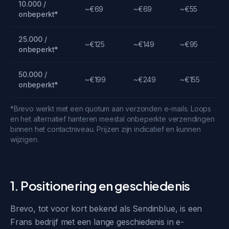
10.000 /
~€69
~€69
~€55
onbeperkt*
25.000 /
~€125
~€149
~€95
onbeperkt*
50.000 /
~€199
~€249
~€155
onbeperkt*
*Brevo werkt met een quotum aan verzonden e-mails. Loops
en het alternatief hanteren meestal onbeperkte verzendingen
binnen het contactniveau. Prijzen zijn indicatief en kunnen
wijzigen.
1. Positionering en geschiedenis
Brevo, tot voor kort bekend als Sendinblue, is een
Frans bedrijf met een lange geschiedenis in e-