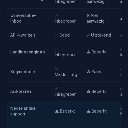
Inbegrepen
aanwezig
inte
Conversatie-
✅
❌ Niet
⚠️ 
inbox
Inbegrepen
aanwezig
API-kwaliteit
✅ Goed
✅ Uitstekend
✅ U
✅
✅
Landingspagina's
⚠️ Beperkt
Inbegrepen
Inb
✅
✅
Segmentatie
⚠️ Basis
Middelmatig
Gea
✅
✅ In
A/B-testen
⚠️ Beperkt
Inbegrepen
split
Nederlandse
✅ V
⚠️ Beperkt
⚠️ Beperkt
support
Ned
✅