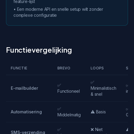
feature-lijst
• Een moderne API en snelle setup wilt zonder
complexe configuratie
Functievergelijking
FUNCTIE
BREVO
LOOPS
SEQ
✅
✅
✅ M
E-mailbuilder
Minimalistisch
Functioneel
intuï
& snel
✅
✅
Automatisering
⚠️ Basis
Middelmatig
Gea
✅
❌ Niet
⚠️ V
SMS-verzending