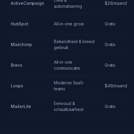
CRM &
ActiveCampaign
$29/maand
automatisering
HubSpot
All-in-one groei
Gratis
Bekendheid & breed
Mailchimp
Gratis
gebruik
All-in-one
Brevo
Gratis
communicatie
Moderne SaaS-
Loops
$49/maand
teams
Eenvoud &
MailerLite
Gratis
schaalbaarheid