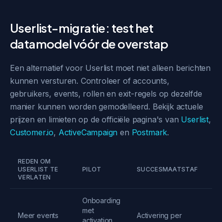
Userlist-migratie: test het
datamodel vóór de overstap
Een alternatief voor Userlist moet niet alleen berichten
kunnen versturen. Controleer of accounts,
gebruikers, events, rollen en exit-regels op dezelfde
manier kunnen worden gemodelleerd. Bekijk actuele
prijzen en limieten op de officiële pagina's van
Userlist
,
Customer.io
,
ActiveCampaign
en
Postmark
.
REDEN OM
USERLIST TE
PILOT
SUCCESMAATSTAF
G
VERLATEN
Onboarding
met
Meer events
Activering per
Ge
activation