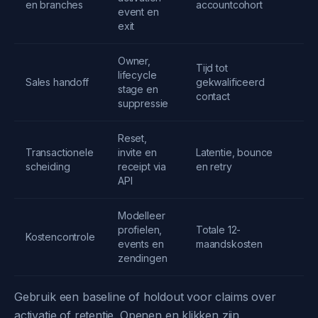
en branches
accountcohort
be
event en
exit
Owner,
Tijd tot
lifecycle
St
Sales handoff
gekwalificeerd
stage en
ha
contact
suppressie
Reset,
Transactionele
invite en
Latentie, bounce
SP
scheiding
receipt via
en retry
D
API
Modelleer
Ex
profielen,
Totale 12-
Kostencontrole
im
events en
maandskosten
me
zendingen
Gebruik een baseline of holdout voor claims over
activatie of retentie. Openen en klikken zijn