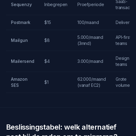
SaaS-
Sequenzy
Inbegrepen
Proefperiode
transactio
Postmark
$15
100/maand
Deliverabil
5.000/maand
API-first
Mailgun
$8
(3mnd)
teams
Design &
Mailersend
$4
3.000/maand
teams
Amazon
62.000/maand
Grote
$1
SES
(vanaf EC2)
volumes
Beslissingstabel: welk alternatief