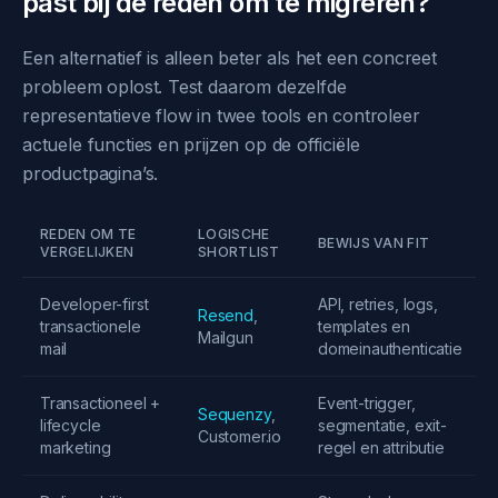
past bij de reden om te migreren?
Een alternatief is alleen beter als het een concreet
probleem oplost. Test daarom dezelfde
representatieve flow in twee tools en controleer
actuele functies en prijzen op de officiële
productpagina’s.
REDEN OM TE
LOGISCHE
BEWIJS VAN FIT
VERGELIJKEN
SHORTLIST
Developer-first
API, retries, logs,
Resend
,
transactionele
templates en
Mailgun
mail
domeinauthenticatie
Transactioneel +
Event-trigger,
Sequenzy
,
lifecycle
segmentatie, exit-
Customer.io
marketing
regel en attributie