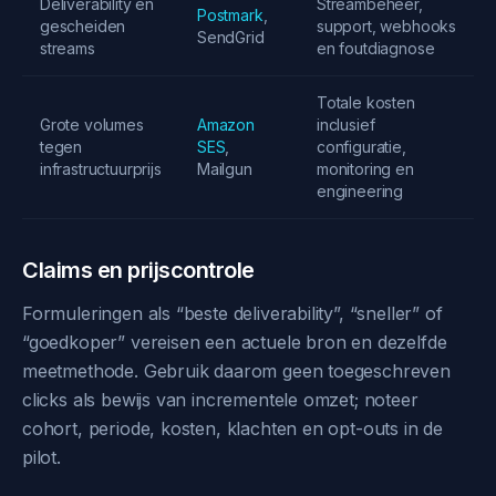
Deliverability en
Streambeheer,
Postmark
,
gescheiden
support, webhooks
SendGrid
streams
en foutdiagnose
Totale kosten
Grote volumes
Amazon
inclusief
tegen
SES
,
configuratie,
infrastructuurprijs
Mailgun
monitoring en
engineering
Claims en prijscontrole
Formuleringen als “beste deliverability”, “sneller” of
“goedkoper” vereisen een actuele bron en dezelfde
meetmethode. Gebruik daarom geen toegeschreven
clicks als bewijs van incrementele omzet; noteer
cohort, periode, kosten, klachten en opt-outs in de
pilot.