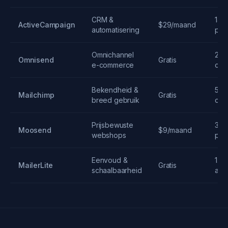
CRM &
14 
ActiveCampaign
$29/maand
automatisering
pro
Omnichannel
250
Omnisend
Gratis
e-commerce
con
Bekendheid &
500
Mailchimp
Gratis
breed gebruik
con
Prijsbewuste
30 
Moosend
$9/maand
webshops
pro
Eenvoud &
1.0
MailerLite
Gratis
schaalbaarheid
abo