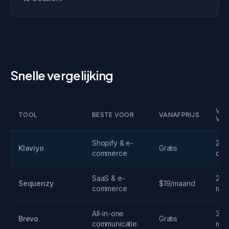
Snelle vergelijking
VRI
TOOL
BESTE VOOR
VANAFPRIJS
VER
Shopify & e-
250
Klaviyo
Gratis
commerce
con
SaaS & e-
2.5
Sequenzy
$19/maand
commerce
mail
All-in-one
300
Brevo
Gratis
communicatie
mai