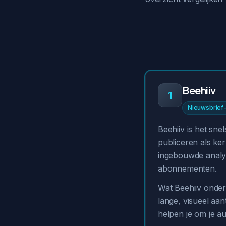
Beehiiv
1
Nieuwsbrief-
Beehiiv is het sne
publiceren als ker
ingebouwde analyt
abonnementen.
Wat Beehiiv onder
lange, visueel aa
helpen je om je au