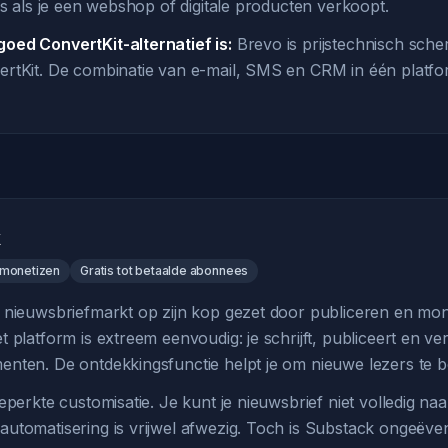
is als je een webshop of digitale producten verkoopt.
oed ConvertKit-alternatief is:
Brevo is prijstechnisch sche
rtKit. De combinatie van e-mail, SMS en CRM in één platfor
 monetizen
Gratis tot betaalde abonnees
 nieuwsbriefmarkt op zijn kop gezet door publiceren en mon
 platform is extreem eenvoudig: je schrijft, publiceert en ver
nten. De ontdekkingsfunctie helpt je om nieuwe lezers te b
eperkte customisatie. Je kunt je nieuwsbrief niet volledig na
utomatisering is vrijwel afwezig. Toch is Substack ongeëven