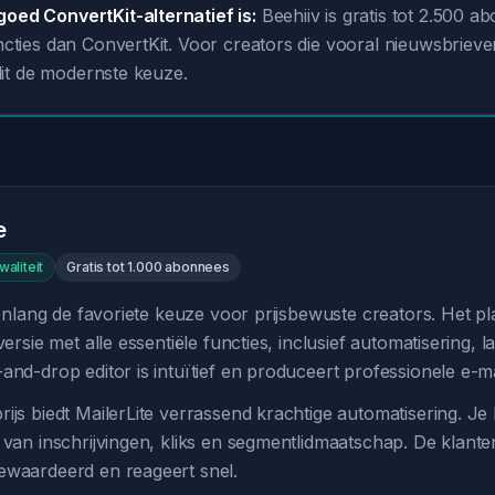
oed ConvertKit-alternatief is:
Beehiiv is gratis tot 2.500 a
ncties dan ConvertKit. Voor creators die vooral nieuwsbrieve
 dit de modernste keuze.
e
waliteit
Gratis tot 1.000 abonnees
arenlang de favoriete keuze voor prijsbewuste creators. Het p
versie met alle essentiële functies, inclusief automatisering, 
and-drop editor is intuïtief en produceert professionele e-ma
rijs biedt MailerLite verrassend krachtige automatisering. J
 van inschrijvingen, kliks en segmentlidmaatschap. De klant
ewaardeerd en reageert snel.