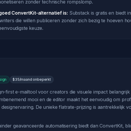
 monetiseren zonder technische rompslomp.
oed ConvertKit-alternatief is:
Substack is gratis en biedt 
 writers die willen publiceren zonder zich bezig te hoeven h
e eenvoudigste keuze.
sign
$35/maand onbeperkt
gn-first e-mailtool voor creators die visuele impact belangrijk
embenemend mooi en de editor maakt het eenvoudig om prof
designervaring. De unieke flatrate-prijzing is aantrekkelijk 
nder geavanceerde automatisering biedt dan ConvertKit, blink