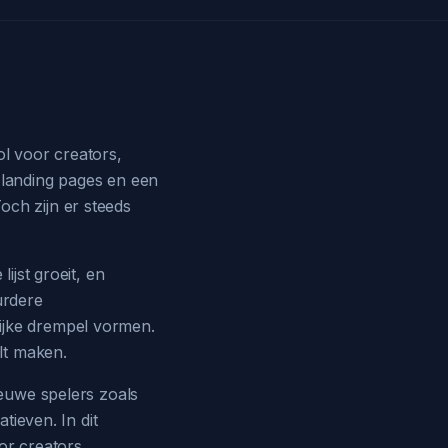
ol voor creators,
 landing pages en een
och zijn er steeds
ijst groeit, en
urdere
ijke drempel vormen.
ilt maken.
ieuwe spelers zoals
tieven. In dit
or creators.