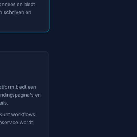
bonnees en biedt
n schrijven en
latform biedt een
landingspagina's en
ils.
e kunt workflows
enservice wordt