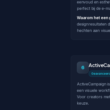
eenvoud en esthet
perfect bij de e-m
Waarom het een g
designresultaten 
hechten aan visuele
ActiveC
6
Geavanceerd
ActiveCampaign is 
een visuele workfl
Voor creators met
keuze.