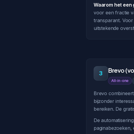
Waarom het een g
voor een fractie va
transparant. Voor 
uitstekende overs
Brevo (v
3
All-in-one
Brevo combineert 
bijzonder interes
bereiken. De grati
De automatisering
paginabezoeken, e-