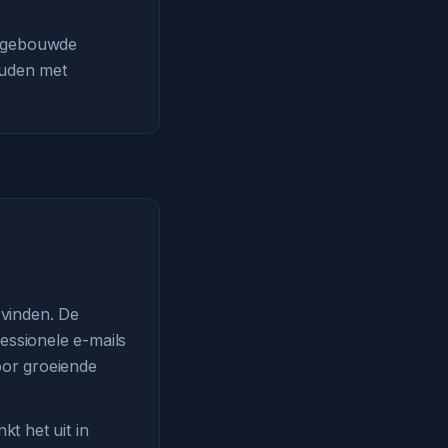
ingebouwde
ouden met
 vinden. De
essionele e-mails
voor groeiende
t het uit in