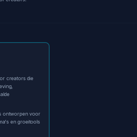
or creators die
eving,
aalde
 is ontworpen voor
ma's en groeitools