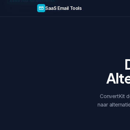
Beste voor nieuwsbrieven
SaaS Email Tools
Alt
ConvertKit d
naar alternat