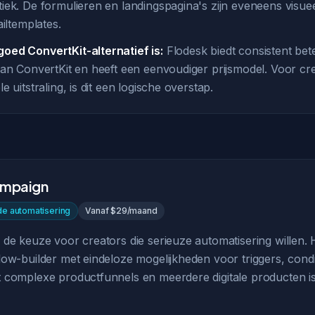
iek. De formulieren en landingspagina's zijn eveneens visue
ailtemplates.
oed ConvertKit-alternatief is:
Flodesk biedt consistent bet
dan ConvertKit en heeft een eenvoudiger prijsmodel. Voor cr
 uitstraling, is dit een logische overstap.
ampaign
e automatisering
Vanaf $29/maand
de keuze voor creators die serieuze automatisering willen. 
ow-builder met eindeloze mogelijkheden voor triggers, condit
 complexe productfunnels en meerdere digitale producten is 