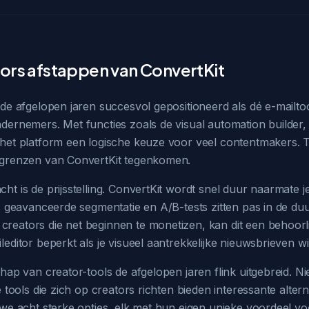
rs afstappen van ConvertKit
 de afgelopen jaren succesvol gepositioneerd als dé e-mailto
dernemers. Met functies zoals de visual automation builder,
het platform een logische keuze voor veel contentmakers. T
 grenzen van ConvertKit tegenkomen.
t is de prijsstelling. ConvertKit wordt snel duur naarmate je l
ls geavanceerde segmentatie en A/B-tests zitten pas in de du
reators die net beginnen te monetizen, kan dit een behoorl
leditor beperkt als je visueel aantrekkelijke nieuwsbrieven w
chap van creator-tools de afgelopen jaren flink uitgebreid. N
e tools die zich op creators richten bieden interessante alterna
 we acht sterke opties, elk met hun eigen unieke voordeel vo