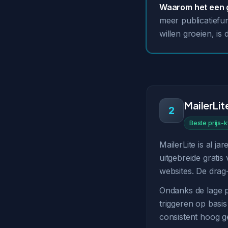
Waarom het een g
meer publicatiefu
willen groeien, is
MailerLit
2
Beste prijs-k
MailerLite is al j
uitgebreide gratis 
websites. De drag-
Ondanks de lage p
triggeren op basis
consistent hoog g