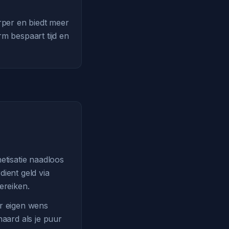
rper en biedt meer
m bespaart tijd en
etisatie naadloos
dient geld via
ereiken.
ar eigen wens
aard als je puur