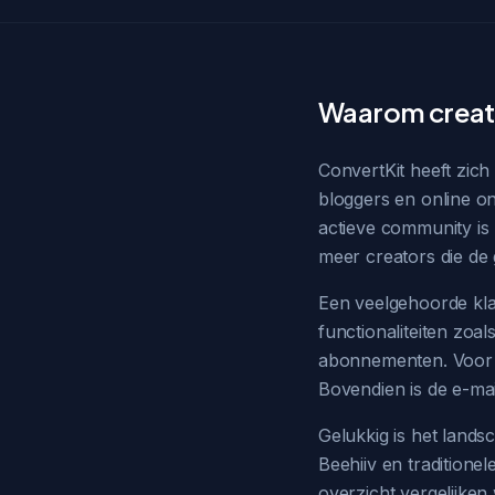
Waarom creato
ConvertKit heeft zich
bloggers en online on
actieve community is 
meer creators die de
Een veelgehoorde klach
functionaliteiten zoa
abonnementen. Voor c
Bovendien is de e-mai
Gelukkig is het lands
Beehiiv en traditionel
overzicht vergelijken