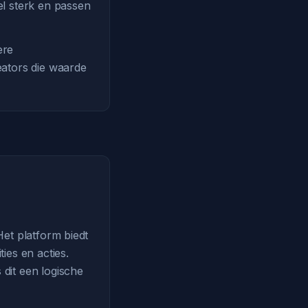
el sterk en passen
ere
eators die waarde
Het platform biedt
ies en acties.
dit een logische