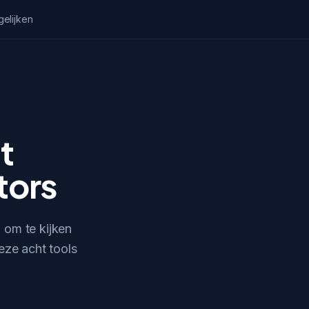
gelijken
t
tors
 om te kijken
eze acht tools