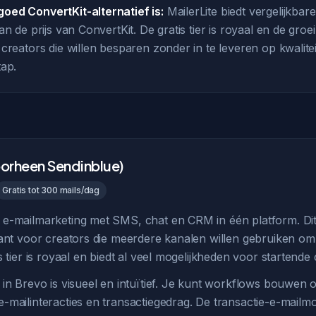
oed ConvertKit-alternatief is:
MailerLite biedt vergelijkbare 
n de prijs van ConvertKit. De gratis tier is royaal en de groei
creators die willen besparen zonder in te leveren op kwaliteit
tap.
oorheen Sendinblue)
Gratis tot 300 mails/dag
e-mailmarketing met SMS, chat en CRM in één platform. Di
sant voor creators die meerdere kanalen willen gebruiken o
s tier is royaal en biedt al veel mogelijkheden voor startende 
 in Brevo is visueel en intuïtief. Je kunt workflows bouwen 
mailinteracties en transactiegedrag. De transactie-e-mailmo