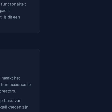
functionaliteit
pad is
, is dit een
t maakt het
m hun audience te
creators.
op basis van
gelijkheden zijn